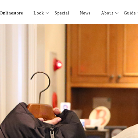
Onlinestore
Look
Special
News
About
Guide