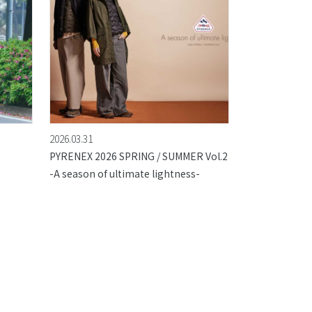
2026.03.31
PYRENEX 2026 SPRING / SUMMER Vol.2
-A season of ultimate lightness-