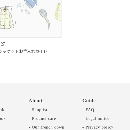
.27
ジャケットお手入れガイド
About
Guide
ok
- Shoplist
- FAQ
ook
- Product care
- Legal notice
- Our french down
- Privacy policy