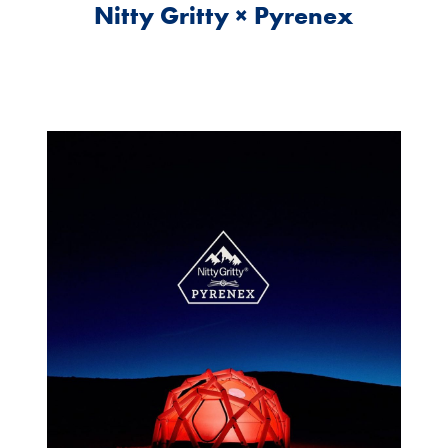
Nitty Gritty × Pyrenex