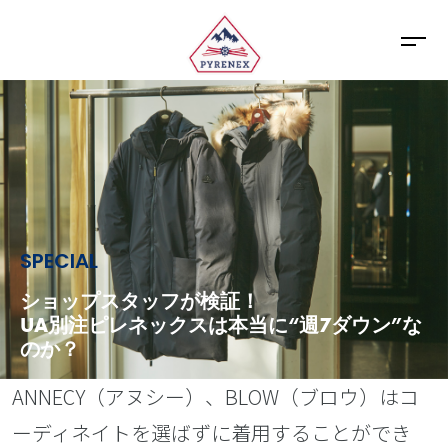
SPECIAL
ショップスタッフが検証！
UA別注ピレネックスは本当に“週7ダウン”な
のか？
ANNECY（アヌシー）、BLOW（ブロウ）はコ
ーディネイトを選ばずに着用することができ