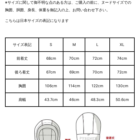
※サイズに関して御不明な点のある方は、ご購入の前に、ヌードサイズでの
胸囲、胴囲、身長、体重を御記入の上、お問い合わせ下さい。
こちらは日本サイズの表記になります
サイズ表記
S
M
L
XL
前着丈
68cm
70cm
72cm
74cm
後ろ着丈
67cm
69cm
70cm
72cm
胸囲
106cm
114cm
122cm
130cm
肩幅
43.7cm
46cm
48.3cm
50.6cm