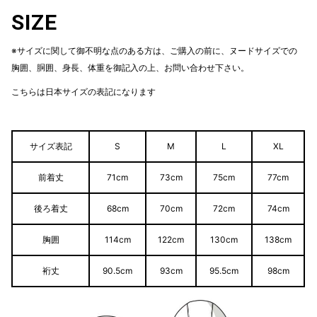
SIZE
※サイズに関して御不明な点のある方は、ご購入の前に、ヌードサイズでの
胸囲、胴囲、身長、体重を御記入の上、お問い合わせ下さい。
こちらは日本サイズの表記になります
サイズ表記
S
M
L
XL
前着丈
71cm
73cm
75cm
77cm
後ろ着丈
68cm
70cm
72cm
74cm
胸囲
114cm
122cm
130cm
138cm
裄丈
90.5cm
93cm
95.5cm
98cm