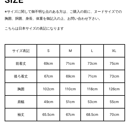
※サイズに関して御不明な点のある方は、ご購入の前に、ヌードサイズでの
胸囲、胴囲、身長、体重を御記入の上、お問い合わせ下さい。
こちらは日本サイズの表記になります
サイズ表記
S
M
L
XL
前着丈
69cm
71cm
73cm
75cm
後ろ着丈
67cm
69cm
71cm
73cm
胸囲
102cm
110cm
118cm
126cm
肩幅
49cm
51cm
53cm
55cm
袖丈
65.5cm
67cm
68.5cm
70cm