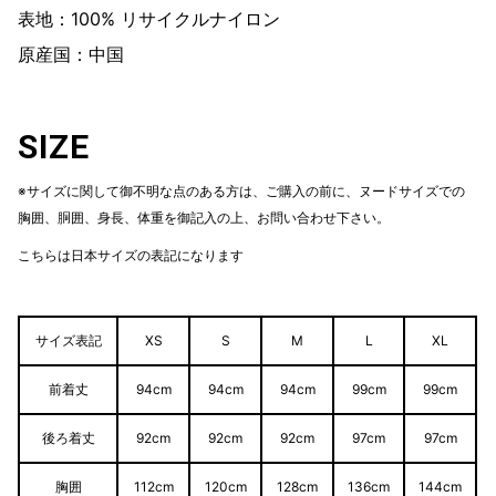
表地：100% リサイクルナイロン
原産国：中国
SIZE
※サイズに関して御不明な点のある方は、ご購入の前に、ヌードサイズでの
胸囲、胴囲、身長、体重を御記入の上、お問い合わせ下さい。
こちらは日本サイズの表記になります
サイズ表記
XS
S
M
L
XL
前着丈
94cm
94cm
94cm
99cm
99cm
後ろ着丈
92cm
92cm
92cm
97cm
97cm
胸囲
112cm
120cm
128cm
136cm
144cm