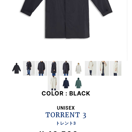
1/
12
COLOR :
BLACK
UNISEX
TORRENT 3
トレント3