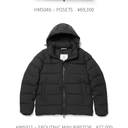
HMS046 – POSETS ¥69,300
HMS011 – SPOUTNIC MINI RIPSTOP ¥77,000