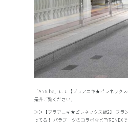
「Anitube」にて【ブラアニキ★ピレネッ
是非ご覧ください。
＞＞【ブラアニキ★ピレネックス編2】 フ
ってる！ パラブーツのコラボなどPYRENEX