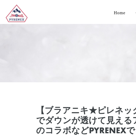
Home
【ブラアニキ★ピレネッ
でダウンが透けて見える
のコラボなどPYRENEX